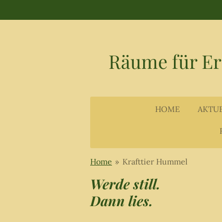
Zum
Hauptinhalt
springen
Räume für E
HOME
AKTU
Home
»
Krafttier Hummel
Werde still.
Dann lies.