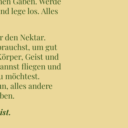
inen Gaben. Werde
nd lege los. Alles
ir den Nektar.
brauchst, um gut
Körper, Geist und
kannst fliegen und
u möchtest.
n, alles andere
eben.
ist.