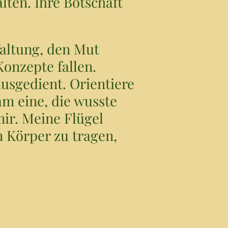
lten. Ihre Botschaft
faltung, den Mut
Konzepte fallen.
ausgedient. Orientiere
am eine, die wusste
mir. Meine Flügel
n Körper zu tragen,