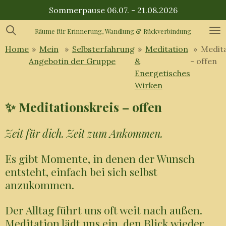
Sommerpause 06.07. - 21.08.2026
Zum
Hauptinhalt
Räume für Erinnerung, Wandlung & Rückverbindung
springen
Home
»
Mein
»
Selbsterfahrung
»
Meditation
»
Medita
Angebot
in der Gruppe
&
- offen
Energetisches
Wirken
✨ Meditationskreis – offen
Zeit für dich. Zeit zum Ankommen.
Es gibt Momente, in denen der Wunsch
entsteht, einfach bei sich selbst
anzukommen.
Der Alltag führt uns oft weit nach außen.
Meditation lädt uns ein, den Blick wieder