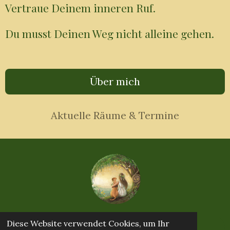
Vertraue Deinem inneren Ruf.
Du musst Deinen Weg nicht alleine gehen.
Über mich
Aktuelle Räume & Termine
Diese Website verwendet Cookies, um Ihr
Impressum & Datenschutz