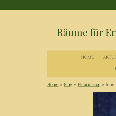
Zum
Hauptinhalt
springen
Räume für E
HOME
AKTU
Home
»
Blog
»
Eldarinskog
»
Inner